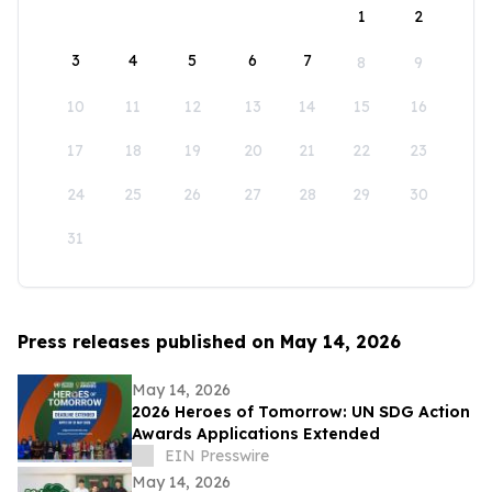
1
2
3
4
5
6
7
8
9
10
11
12
13
14
15
16
17
18
19
20
21
22
23
24
25
26
27
28
29
30
31
Press releases published on May 14, 2026
May 14, 2026
2026 Heroes of Tomorrow: UN SDG Action
Awards Applications Extended
EIN Presswire
May 14, 2026